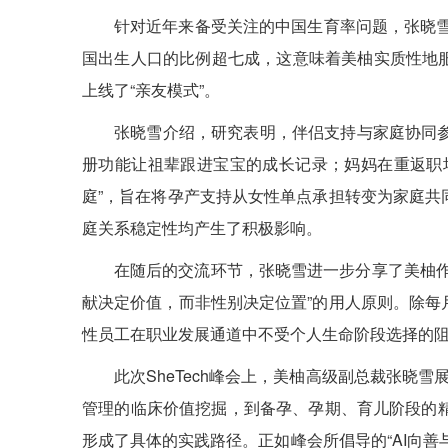
针对近年来备受关注的中国生育率问题，张晓雪
国出生人口的比例超七成，这意味着美柚实质性地服
上线了“亲友模式”。
张晓雪介绍，研究表明，伴侣支持与家庭协同
册功能让祖辈跟进宝宝的成长记录；妈妈在重返职
庭”，旨在将孕产支持从女性单点承担转变为家庭
庭关系稳定性均产生了积极影响。
在随后的交流环节，张晓雪进一步分享了美柚
献决定价值，而非性别决定位置”的用人原则。除
性员工在职业发展通道中不受个人生命阶段选择的阻
此次SheTech峰会上，美柚高级副总裁张晓
管理的临床价值挖掘，到备孕、孕期、育儿阶段的
形成了具体的实践路径。正如峰会所倡导的“AI向