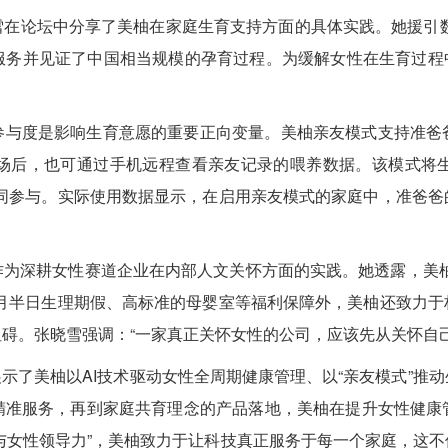
在论坛中分享了美柚在家庭生育支持方面的具体实践。她援引数
务并见证了中国相当规模的孕育过程。为缓解女性在生育过程中“
参与度是影响生育意愿的重要正向变量。美柚亲友模式支持准爸
场后，也可通过手机远程查看亲友记录的喂养数据。该模式将生育
共同参与。实际使用数据显示，在启用亲友模式的家庭中，准爸爸
作为深耕女性赛道企业在内部人文关怀方面的实践。她透露，美柚
每月半日生理期假、高标准的母婴室等福利保障外，美柚还致力于
碍。张晓雪强调：“一家真正关怀女性的公司，应该先从关怀自己
雪展示了美柚以AI技术驱动女性全周期健康管理、以“亲友模式”
精准服务，再到家庭共育理念的产品落地，美柚在提升女性健康
善与女性领导力”，美柚致力于让科技真正服务于每一个家庭，这